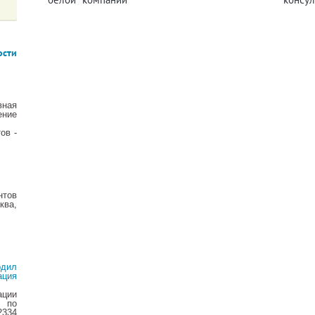
ости
вная
ние
ов -
тов
ва,
дил
ация
ции
 по
2334