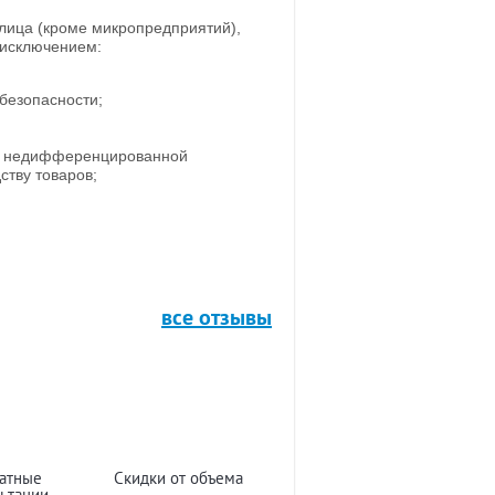
лица (кроме микропредприятий),
 исключением:
безопасности;
 и недифференцированной
ству товаров;
все отзывы
атные
Скидки от объема
ьтации