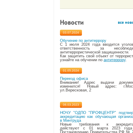
Новости
все нов
03.07.2024
Обучение по антитеррору
С 1 июля 2024 года вводится уголо
ответственность за несоблюде
антитеррористической защищенности.
Как защитить свой объект от террорист
узнайте на обучении по
антитеррору
.
01.05.2024
Переезд офиса
Внимание! Адрес выдачи докумен
изменился! Новый адрес: г.Моск
ул.Вересковая, 2
06.03.2023
НОЧУ "ОДПО "ПРОФЦЕНТР" подтвер
аккредитацию как обучающая организ
в Минтруда
Новые требования к аккредита
действуют с 01 марта 2023 года
Постановлению Правительства РФ № 